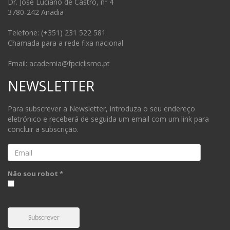
Dr. José Luciano de Castro, nº 4
3780-242 Anadia
Telefone: (+351) 231 522 581
Chamada para a rede fixa nacional
Email: academia@fpciclismo.pt
NEWSLETTER
Para subscrever a Newsletter, introduza o seu endereço
eletrónico e receberá de seguida um email com um link para
concluir a subscrição.
Email
Não sou robot *
Subscrever