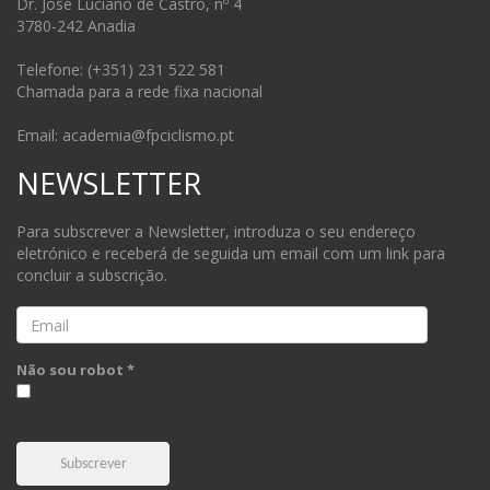
Dr. José Luciano de Castro, nº 4
3780-242 Anadia
Telefone: (+351) 231 522 581
Chamada para a rede fixa nacional
Email: academia@fpciclismo.pt
NEWSLETTER
Para subscrever a Newsletter, introduza o seu endereço
eletrónico e receberá de seguida um email com um link para
concluir a subscrição.
Email
Não sou robot *
Subscrever