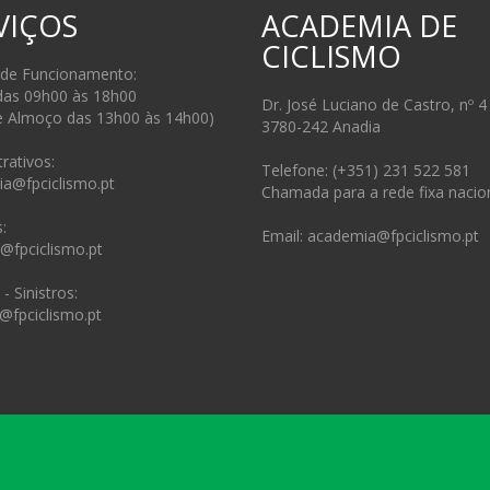
VIÇOS
ACADEMIA DE
CICLISMO
 de Funcionamento:
das 09h00 às 18h00
Dr. José Luciano de Castro, nº 4
e Almoço das 13h00 às 14h00)
3780-242 Anadia
rativos:
Telefone: (+351) 231 522 581
ia@fpciclismo.pt
Chamada para a rede fixa nacio
:
Email: academia@fpciclismo.pt
s@fpciclismo.pt
- Sinistros:
@fpciclismo.pt