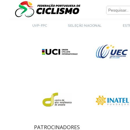
Close
PARCEIROS INSTITUCIONAIS
UVP-FPC
SELEÇÃO NACIONAL
EST
PATROCINADORES