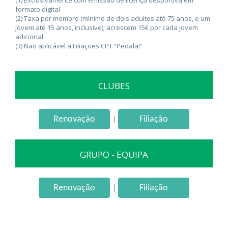
(1) Exclusivamente com emissão de licença desportiva em
formato digital
(2) Taxa por membro (mínimo de dois adultos até 75 anos, e um
jovem até 15 anos, inclusive); acrescem 15€ por cada jovem
adicional
(3) Não aplicável a Filiações CPT “Pedala!”
CLUBES
|
Renovação
Filiação
GRUPO - EQUIPA
|
Renovação
Filiação