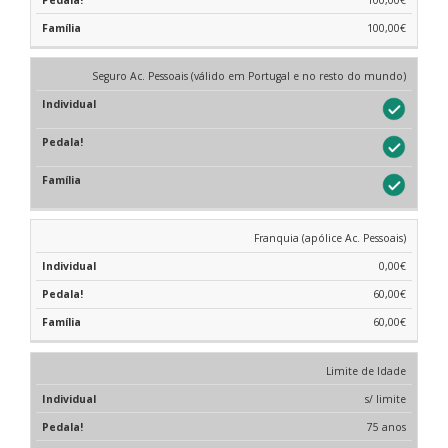
100,00€
Seguro Ac. Pessoais (válido em Portugal e no resto do mundo)
Franquia (apólice Ac. Pessoais)
0,00€
60,00€
60,00€
Limite de Idade
s/ limite
75 anos