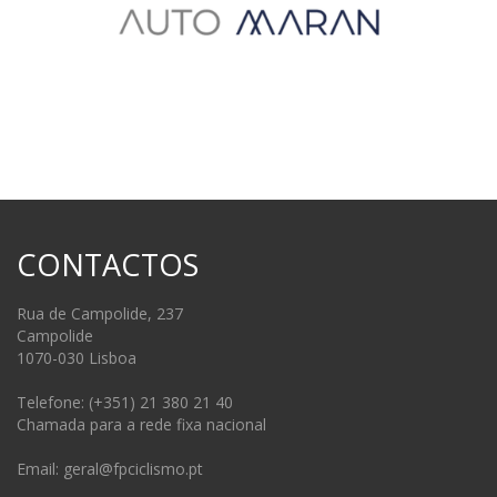
CONTACTOS
Rua de Campolide, 237
Campolide
1070-030 Lisboa
Telefone: (+351) 21 380 21 40
Chamada para a rede fixa nacional
Email: geral@fpciclismo.pt