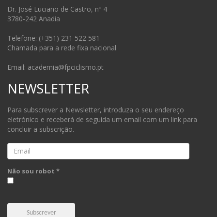
Dr. José Luciano de Castro, nº 4
3780-242 Anadia
Telefone: (+351) 231 522 581
Chamada para a rede fixa nacional
Email: academia@fpciclismo.pt
NEWSLETTER
Para subscrever a Newsletter, introduza o seu endereço
eletrónico e receberá de seguida um email com um link para
concluir a subscrição.
Email
Não sou robot *
Subscrever