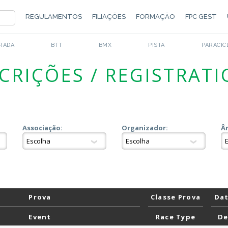
REGULAMENTOS
FILIAÇÕES
FORMAÇÃO
FPC GEST
RADA
BTT
BMX
PISTA
PARACIC
CRIÇÕES / REGISTRAT
Associação:
Organizador:
Â
Prova
Classe Prova
Dat
Event
Race Type
De