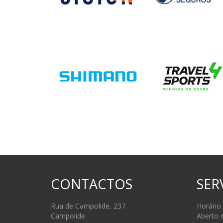
CONTACTOS
SER
Rua de Campolide, 237
Horário
Campolide
Aberto 