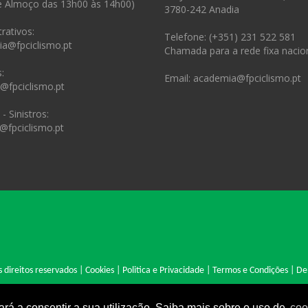
e Almoço das 13h00 às 14h00)
3780-242 Anadia
rativos:
Telefone: (+351) 231 522 581
ia@fpciclismo.pt
Chamada para a rede fixa nacio
:
Email: academia@fpciclismo.pt
s@fpciclismo.pt
- Sinistros:
@fpciclismo.pt
 direitos reservados |
Cookies
|
Politica e Privacidade
|
Termos e Condições
|
De
Site desenvolvido por: Cyclopnet - Desenvolvimento de Sites Profissionais.
ará a consentir a sua utilização. Saiba mais sobre o uso de
coo