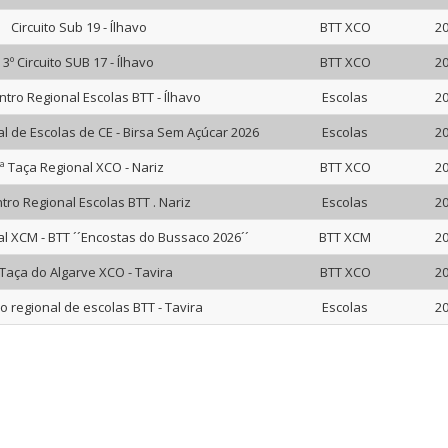
Circuito Sub 19 - Ílhavo
BTT XCO
20
3º Circuito SUB 17 - Ílhavo
BTT XCO
20
ntro Regional Escolas BTT - Ílhavo
Escolas
20
l de Escolas de CE - Birsa Sem Açúcar 2026
Escolas
20
ª Taça Regional XCO - Nariz
BTT XCO
20
tro Regional Escolas BTT . Nariz
Escolas
20
al XCM - BTT ´´Encostas do Bussaco 2026´´
BTT XCM
20
 Taça do Algarve XCO - Tavira
BTT XCO
20
o regional de escolas BTT - Tavira
Escolas
20