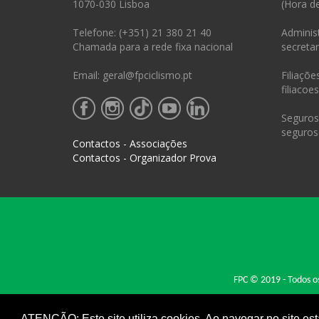
1070-030 Lisboa
(Hora d
Telefone: (+351) 21 380 21 40
Administ
Chamada para a rede fixa nacional
secretar
Email: geral@fpciclismo.pt
Filiações
filiacoe
Seguros 
seguros
Contactos - Associações
Contactos - Organizador Prova
FPC © 2019 - Todos os
ATENÇÃO: Este site utiliza cookies. Ao navegar no site est