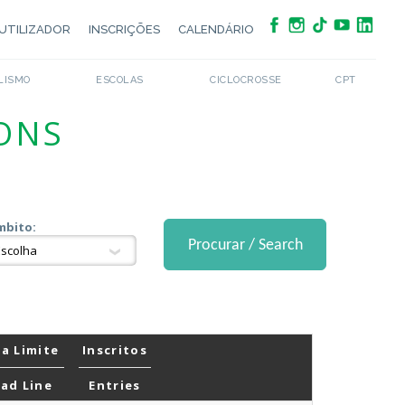
UTILIZADOR
INSCRIÇÕES
CALENDÁRIO
LISMO
ESCOLAS
CICLOCROSSE
CPT
IONS
mbito:
a Limite
Inscritos
ad Line
Entries