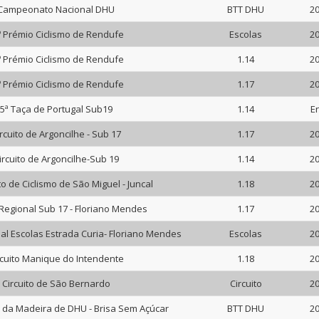
Campeonato Nacional DHU
BTT DHU
20
º Prémio Ciclismo de Rendufe
Escolas
20
º Prémio Ciclismo de Rendufe
1.14
20
º Prémio Ciclismo de Rendufe
1.17
20
5ª Taça de Portugal Sub19
1.14
E
rcuito de Argoncilhe - Sub 17
1.17
20
ircuito de Argoncilhe-Sub 19
1.14
20
ito de Ciclismo de São Miguel - Juncal
1.18
20
 Regional Sub 17 - Floriano Mendes
1.17
20
al Escolas Estrada Curia- Floriano Mendes
Escolas
20
rcuito Manique do Intendente
1.18
20
Circuito de São Bernardo
Circuito
20
da Madeira de DHU - Brisa Sem Açúcar
BTT DHU
20