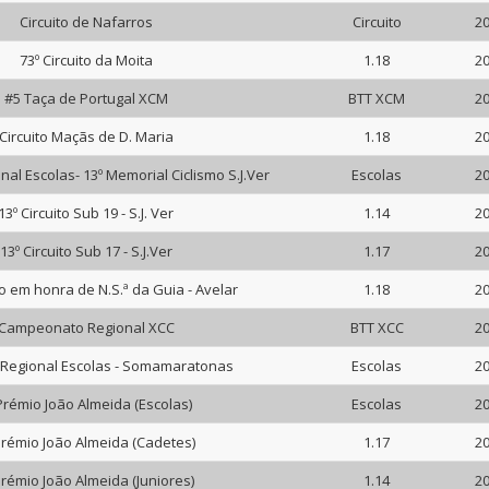
Circuito de Nafarros
Circuito
20
73º Circuito da Moita
1.18
20
#5 Taça de Portugal XCM
BTT XCM
20
Circuito Maçãs de D. Maria
1.18
20
nal Escolas- 13º Memorial Ciclismo S.J.Ver
Escolas
20
13º Circuito Sub 19 - S.J. Ver
1.14
20
13º Circuito Sub 17 - S.J.Ver
1.17
20
to em honra de N.S.ª da Guia - Avelar
1.18
20
Campeonato Regional XCC
BTT XCC
20
 Regional Escolas - Somamaratonas
Escolas
20
Prémio João Almeida (Escolas)
Escolas
20
Prémio João Almeida (Cadetes)
1.17
20
Prémio João Almeida (Juniores)
1.14
20