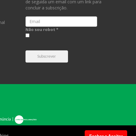
de seguida um email com um link para
concluir a subscrição.
Email
nal
Não sou robot *
Subscrever
núncia
|
kies