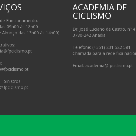
VIÇOS
ACADEMIA DE
CICLISMO
 de Funcionamento:
das 09h00 às 18h00
Dr. José Luciano de Castro, nº 4
e Almoço das 13h00 às 14h00)
3780-242 Anadia
rativos:
Telefone: (+351) 231 522 581
ia@fpciclismo.pt
Chamada para a rede fixa nacio
:
Email: academia@fpciclismo.pt
s@fpciclismo.pt
- Sinistros:
@fpciclismo.pt