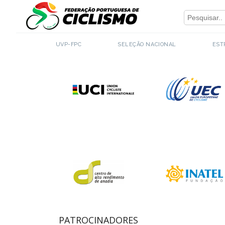
Close
PARCEIROS INSTITUCIONAIS
UVP-FPC
SELEÇÃO NACIONAL
EST
PATROCINADORES