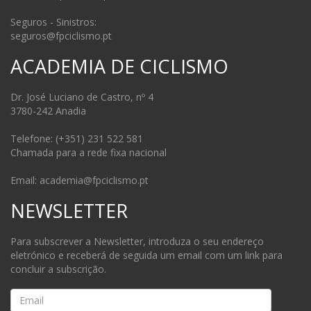
Seguros - Sinistros:
seguros@fpciclismo.pt
ACADEMIA DE CICLISMO
Dr. José Luciano de Castro, nº 4
3780-242 Anadia
Telefone: (+351) 231 522 581
Chamada para a rede fixa nacional
Email: academia@fpciclismo.pt
NEWSLETTER
Para subscrever a Newsletter, introduza o seu endereço
eletrónico e receberá de seguida um email com um link para
concluir a subscrição.
Email