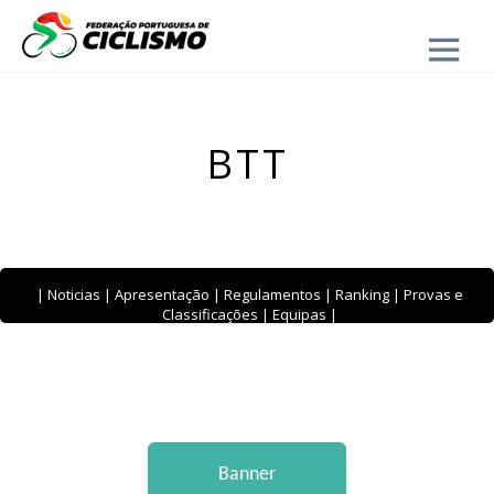
Close
BTT
|
Noticias
|
Apresentação
|
Regulamentos
|
Ranking
|
Provas e
Classificações
|
Equipas
|