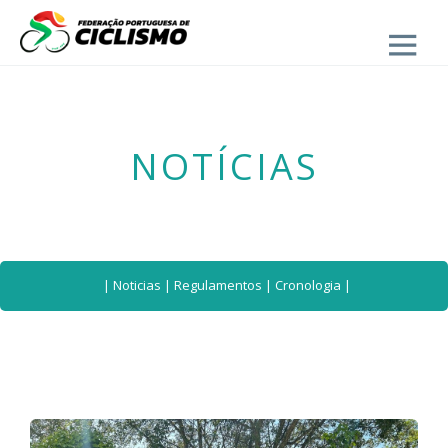
Close
- Seleção Nacional
NOTÍCIAS
|
Noticias
|
Regulamentos
|
Cronologia
|