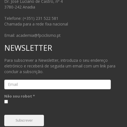
Dr. José Luciano de Castro, nº 4
3780-242 Anadia
Telefone: (+351) 231 522 581
Chamada para a rede fixa nacional
Email: academia@fpciclismo.pt
NEWSLETTER
Para subscrever a Newsletter, introduza o seu endereço
eletrónico e receberá de seguida um email com um link para
concluir a subscrição.
Email
Não sou robot *
Subscrever