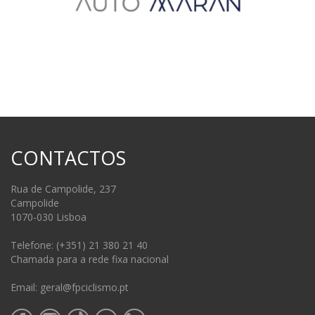
CONTACTOS
Rua de Campolide, 237
Campolide
1070-030 Lisboa
Telefone: (+351) 21 380 21 40
Chamada para a rede fixa nacional
Email: geral@fpciclismo.pt